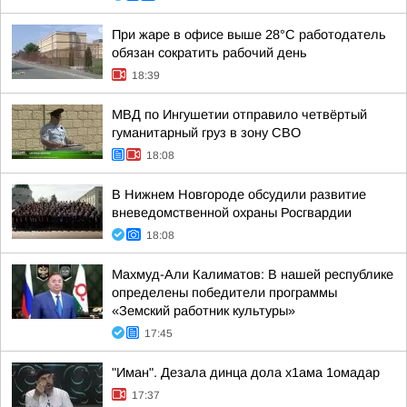
При жаре в офисе выше 28°C работодатель
обязан сократить рабочий день
18:39
МВД по Ингушетии отправило четвёртый
гуманитарный груз в зону СВО
18:08
В Нижнем Новгороде обсудили развитие
вневедомственной охраны Росгвардии
18:08
Махмуд-Али Калиматов: В нашей республике
определены победители программы
«Земский работник культуры»
17:45
"Иман". Дезала динца дола х1ама 1омадар
17:37