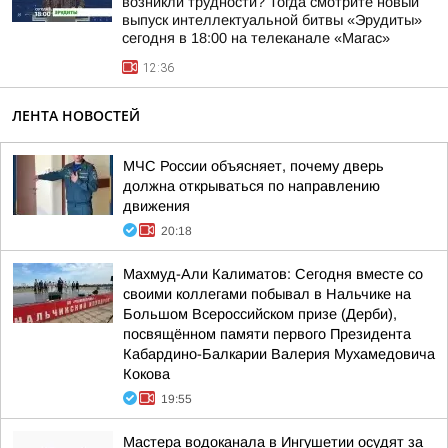
возникли трудности? Тогда смотрите новый
выпуск интеллектуальной битвы «Эрудиты»
сегодня в 18:00 на телеканале «Магас»
12:36
ЛЕНТА НОВОСТЕЙ
МЧС России объясняет, почему дверь
должна открываться по направлению
движения
20:18
Махмуд-Али Калиматов: Сегодня вместе со
своими коллегами побывал в Нальчике на
Большом Всероссийском призе (Дерби),
посвящённом памяти первого Президента
Кабардино-Балкарии Валерия Мухамедовича
Кокова
19:55
Мастера водоканала в Ингушетии осудят за