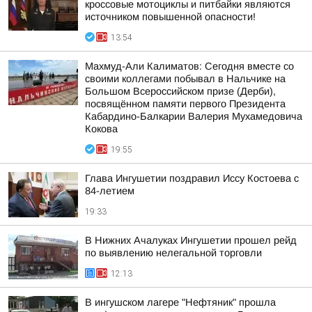
кроссовые мотоциклы и питбайки являются
источником повышенной опасности!
13:54
Махмуд-Али Калиматов: Сегодня вместе со
своими коллегами побывал в Нальчике на
Большом Всероссийском призе (Дерби),
посвящённом памяти первого Президента
Кабардино-Балкарии Валерия Мухамедовича
Кокова
19:55
Глава Ингушетии поздравил Иссу Костоева с
84-летием
19:33
В Нижних Ачалуках Ингушетии прошел рейд
по выявлению нелегальной торговли
12:13
В ингушском лагере "Нефтяник" прошла