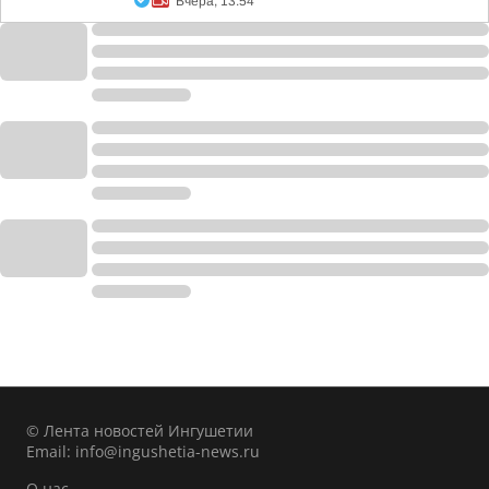
Вчера, 13:54
© Лента новостей Ингушетии
Email:
info@ingushetia-news.ru
О нас