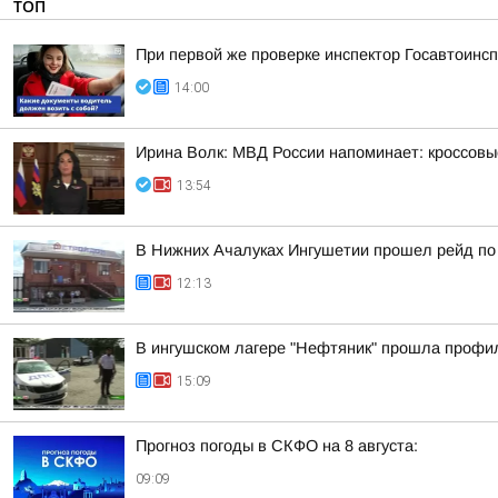
ТОП
При первой же проверке инспектор Госавтоин
14:00
Ирина Волк: МВД России напоминает: кроссовы
13:54
В Нижних Ачалуках Ингушетии прошел рейд по
12:13
В ингушском лагере "Нефтяник" прошла профи
15:09
Прогноз погоды в СКФО на 8 августа:
09:09