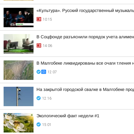
«Культура». Русский государственный музыкал
10:15
В Соцфонде разъяснили порядок учета алимен
14:06
В Малгобеке ликвидированы все очаги тления 
12:07
На закрытой городской свалке в Малгобеке пр
12:16
Экологический факт недели #1
15:01