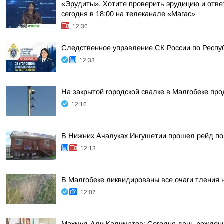
«Эрудиты». Хотите проверить эрудицию и ответ
сегодня в 18:00 на телеканале «Магас»
12:36
Следственное управление СК России по Респуб
12:33
На закрытой городской свалке в Малгобеке пр
12:16
В Нижних Ачалуках Ингушетии прошел рейд по
12:13
В Малгобеке ликвидированы все очаги тления 
12:07