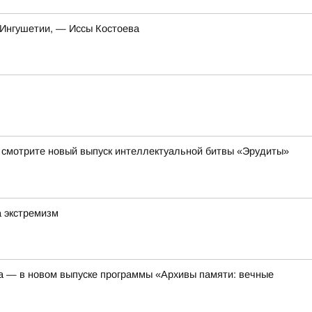
 Ингушетии, — Иссы Костоева
да смотрите новый выпуск интеллектуальной битвы «Эрудиты»
а экстремизм
а — в новом выпуске программы «Архивы памяти: вечные