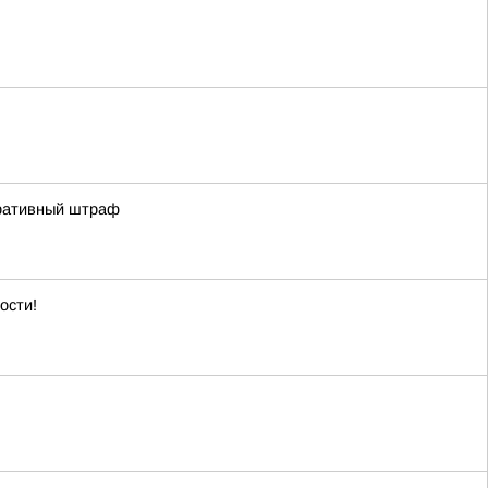
тративный штраф
ости!