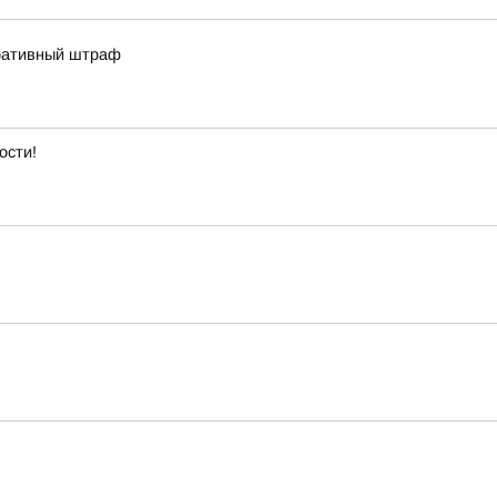
тративный штраф
ости!