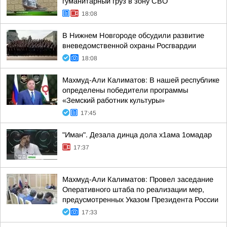
гуманитарный груз в зону СВО
18:08
В Нижнем Новгороде обсудили развитие
вневедомственной охраны Росгвардии
18:08
Махмуд-Али Калиматов: В нашей республике
определены победители программы
«Земский работник культуры»
17:45
"Иман". Дезала динца дола х1ама 1омадар
17:37
Махмуд-Али Калиматов: Провел заседание
Оперативного штаба по реализации мер,
предусмотренных Указом Президента России
17:33