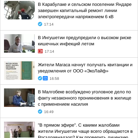
В Карабулаке и сельском поселении Яндаре
завершен капитальный ремонт линии
электропередачи напряжением 6 кВ
17:14
В Ингушетии предупредили о высоком риске
кишечных инфекций летом
17:14
Жители Магаса начнут получать квитанции и
уведомления от ООО «ЭкоЛайф»
16:58
В Малгобеке возбуждено уголовное дело по
факту незаконного проникновения в жилище
с применением насилия
16:49
"В прямом эфире". С какими жалобами
жители Ингушетии чаще всего обращаются в
Росздравнадзор? Как проверить лицензию