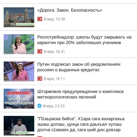
«Дорога. Закон. Безопасность»
Вчера, 19:09
Роспотребнадзор: школы будут закрывать на
карантин при 20% заболевших учеников
Вчера, 18:41
Путин подписал закон об уведомлениях
россиян о выданных кредитах
Вчера, 18:11
Штормовое предупреждение о комплексе
метеорологических явлений
Вчера, 23:33
"П1аьраска бийса". Х1ара сага вахаргахьа
эшаш долаш, цунца сага даькъал хулаш
долча х1амаех да, сага ший дин довзар