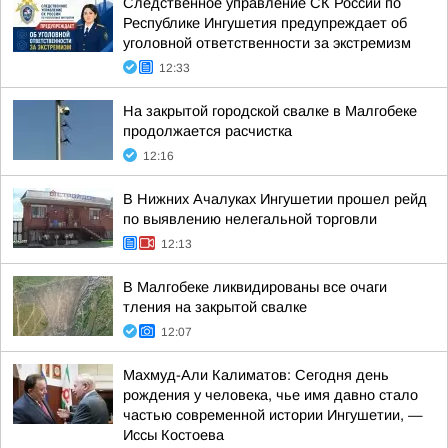
Следственное управление СК России по
Республике Ингушетия предупреждает об
уголовной ответственности за экстремизм
12:33
На закрытой городской свалке в Малгобеке
продолжается расчистка
12:16
В Нижних Ачалуках Ингушетии прошел рейд
по выявлению нелегальной торговли
12:13
В Малгобеке ликвидированы все очаги
тления на закрытой свалке
12:07
Махмуд-Али Калиматов: Сегодня день
рождения у человека, чье имя давно стало
частью современной истории Ингушетии, —
Иссы Костоева