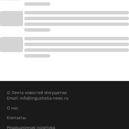
© Лента новостей Ингушетии
Email:
info@ingushetia-news.ru
О нас
Контакты
Редакционная политика