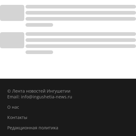
© Лента новостей Ингушетии
Email:
info@ingushetia-news.ru
О нас
Контакты
Редакционная политика