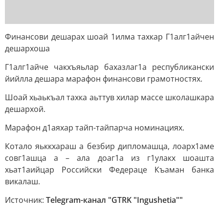
Финансови дешарах шоай 1илма тахкар Г1алг1айчен
дешархоша
Г1алг1айче чакхъяьлар бахазлаг1а республикански
йийлла дешара марафон финансови грамотностях.
Шоай хьаькъал тахка аьттув хилар массе школашкара
дешархой.
Марафон д1аяхар тайп-тайпарча номинациях.
Котало яьккхараш а безбир дипломашца, лоарх1аме
совг1ашца а – ала доаг1а из г1улакх шоашта
хьат1аийцар Российски Федераце Къаман банка
викалаш.
Источник:
Telegram-канал "GTRK "Ingushetia""