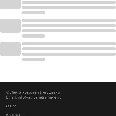
© Лента новостей Ингушетии
Email:
info@ingushetia-news.ru
О нас
Контакты