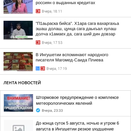
россиян о выданных кредитах
Вчера, 18:11
"П1аьраска бийса". Х1ара сага вахаргахьа
эшаш долаш, цунца сага даькъал хулаш
долча х1амаех да, сага ший дин довзар
Вчера, 17:53
В Ингушетии вспоминают народного
писателя Магомед-Саида Плиева
Вчера, 17:19
ЛЕНТА НОВОСТЕЙ
Штормовое предупреждение о комплексе
метеорологических явлений
Вчера, 23:33
До конца суток 5 августа, ночью и утром 6
августа в Ингушетии резкое ухудшение