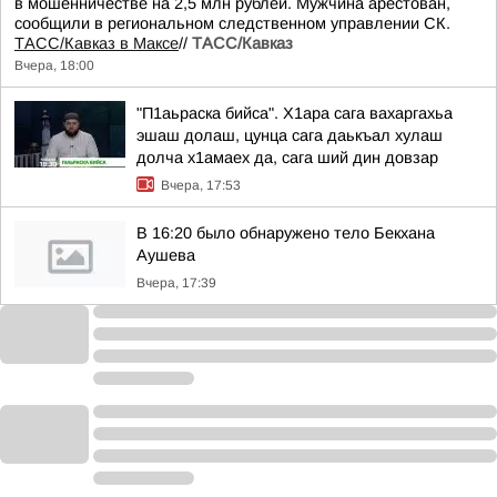
в мошенничестве на 2,5 млн рублей. Мужчина арестован,
сообщили в региональном следственном управлении СК.
ТАСС/Кавказ в Максе
//
ТАСС/Кавказ
Вчера, 18:00
"П1аьраска бийса". Х1ара сага вахаргахьа
эшаш долаш, цунца сага даькъал хулаш
долча х1амаех да, сага ший дин довзар
Вчера, 17:53
В 16:20 было обнаружено тело Бекхана
Аушева
Вчера, 17:39