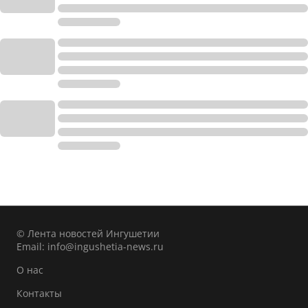
© Лента новостей Ингушетии
Email:
info@ingushetia-news.ru
О нас
Контакты