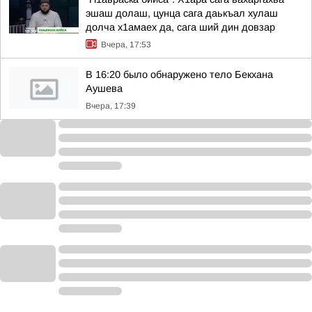
эшаш долаш, цунца сага даькъал хулаш
долча х1амаех да, сага ший дин довзар
Вчера, 17:53
В 16:20 было обнаружено тело Бекхана
Аушева
Вчера, 17:39