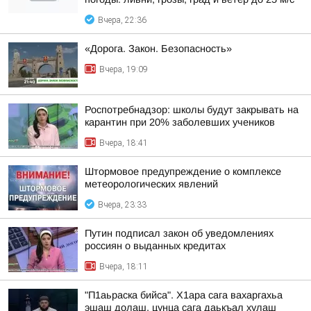
Вчера, 22:36
«Дорога. Закон. Безопасность»
Вчера, 19:09
Роспотребнадзор: школы будут закрывать на
карантин при 20% заболевших учеников
Вчера, 18:41
Штормовое предупреждение о комплексе
метеорологических явлений
Вчера, 23:33
Путин подписал закон об уведомлениях
россиян о выданных кредитах
Вчера, 18:11
"П1аьраска бийса". Х1ара сага вахаргахьа
эшаш долаш, цунца сага даькъал хулаш