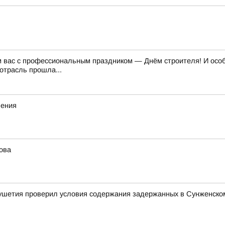
м вас с профессиональным праздником — Днём строителя! И особе
отрасль прошла...
ления
ова
ушетия проверил условия содержания задержанных в Сунженско