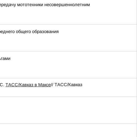
передачу мототехники несовершеннолетним
реднего общего образования
ьгами
ЧС.
ТАСС/Кавказ в Максе
//
ТАСС/Кавказ