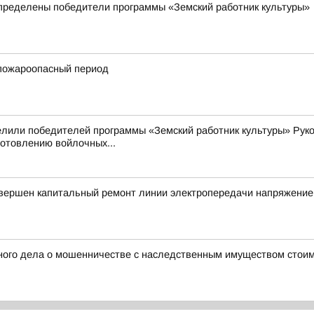
пределены победители программы «Земский работник культуры»
пожароопасный период
елили победителей программы «Земский работник культуры» Рук
готовлению войлочных...
авершен капитальный ремонт линии электропередачи напряжение
ного дела о мошенничестве с наследственным имуществом стоим