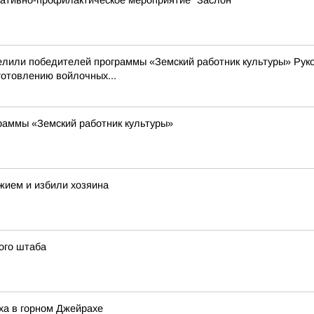
ративно-профилактическое мероприятие "Заслон"
делили победителей программы «Земский работник культуры» Рук
готовлению войлочных...
раммы «Земский работник культуры»
жием и избили хозяина
ого штаба
ха в горном Джейрахе