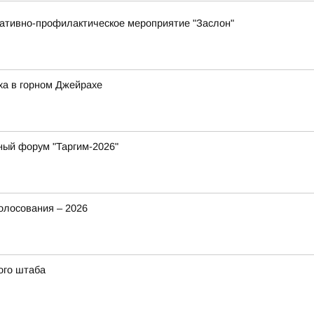
ративно-профилактическое мероприятие "Заслон"
ха в горном Джейрахе
ный форум "Таргим-2026"
олосования – 2026
ого штаба