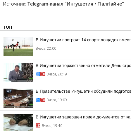
Источник:
Telegram-канал "Ингушетия • ГIалгIайче"
ТОП
В Ингушетии построят 14 спортплощадок вмест
Вчера, 22:00
В Ингушетии торжественно отметили День стр
Вчера, 20:19
В Правительстве Ингушетии обсудили подгото
Вчера, 19:09
В Ингушетии завершен прием документов от к
Вчера, 19:40