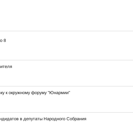
о 8
оителя
вку к окружному форуму "Юнармии"
андидатов в депутаты Народного Собрания