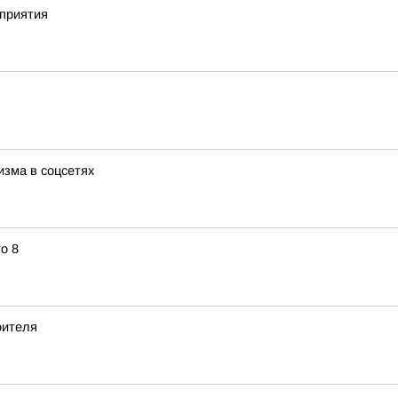
приятия
изма в соцсетях
о 8
оителя