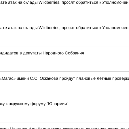
ате атак на склады Wildberries, просят обратиться к Уполномоч
ате атак на склады Wildberries, просят обратиться к Уполномоч
андидатов в депутаты Народного Собрания
 «Магас» имени С.С. Осканова пройдут плановые лётные проверк
вку к окружному форуму "Юнармии"