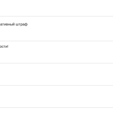
тративный штраф
ости!