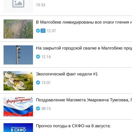
19:33
В Малгобеке ликвидированы все очаги тления 
12:07
На закрытой городской свалке в Малгобеке пр
12:16
Экологический факт недели #1
15:01
Поздравление Магомета Умаровича Тумгоева, 
09:15
Прогноз погоды в СКФО на 8 августа: