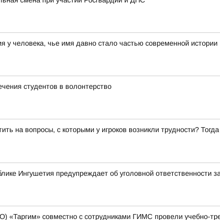
льная смена при участии Росгвардии и ДПС
 у человека, чье имя давно стало частью современной истории
ечения студентов в волонтерство
ить на вопросы, с которыми у игроков возникли трудности? Тог
лике Ингушетия предупреждает об уголовной ответственности з
О) «Таргим» совместно с сотрудниками ГИМС провели учебно-тр