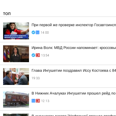
ТОП
При первой же проверке инспектор Госавтоин
14:00
Ирина Волк: МВД России напоминает: кроссовы
13:54
Глава Ингушетии поздравил Иссу Костоева с 8
19:33
В Нижних Ачалуках Ингушетии прошел рейд по
12:13