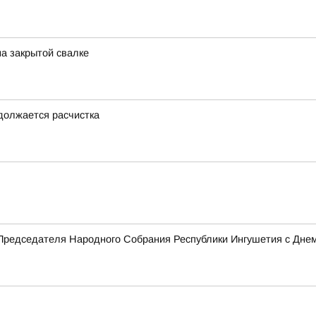
на закрытой свалке
одолжается расчистка
Председателя Народного Собрания Республики Ингушетия с Дне