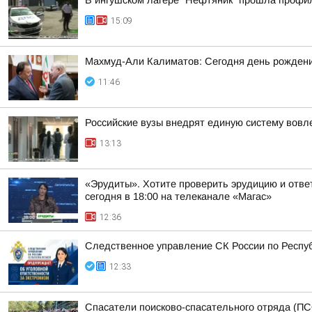
В ингушском лагере "Нефтяник" прошла профи
15:09
Махмуд-Али Калиматов: Сегодня день рождения
11:46
Российские вузы внедрят единую систему вовл
13:13
«Эрудиты». Хотите проверить эрудицию и ответ
сегодня в 18:00 на телеканале «Магас»
12:36
Следственное управление СК России по Респуб
12:33
Спасатели поисково-спасательного отряда (ПС