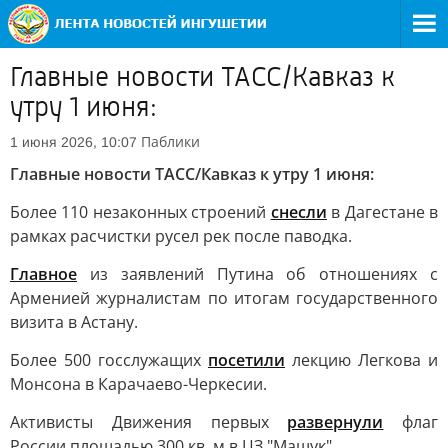
Главные новости ТАСС/Кавказ к
утру 1 июня:
Паблики
1 июня 2026, 10:07
Главные новости ТАСС/Кавказ к утру 1 июня:
Более 110 незаконных строений
снесли
в Дагестане в
рамках расчистки русел рек после паводка.
Главное
из заявлений Путина об отношениях с
Арменией журналистам по итогам государственного
визита в Астану.
Более 500 госслужащих
посетили
лекцию Легкова и
Монсона в Карачаево-Черкесии.
Активисты Движения первых
развернули
флаг
России площадью 300 кв. м в ЦЗ "Машук".