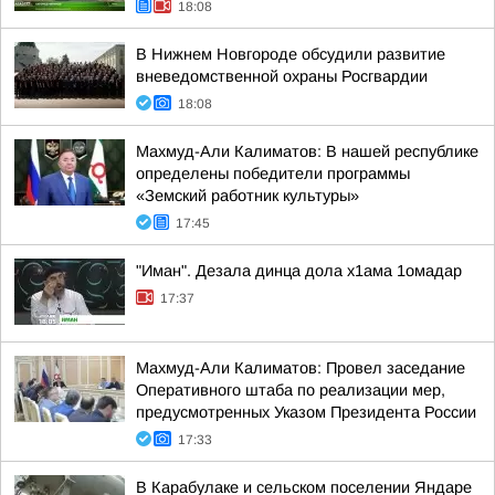
18:08
В Нижнем Новгороде обсудили развитие
вневедомственной охраны Росгвардии
18:08
Махмуд-Али Калиматов: В нашей республике
определены победители программы
«Земский работник культуры»
17:45
"Иман". Дезала динца дола х1ама 1омадар
17:37
Махмуд-Али Калиматов: Провел заседание
Оперативного штаба по реализации мер,
предусмотренных Указом Президента России
17:33
В Карабулаке и сельском поселении Яндаре