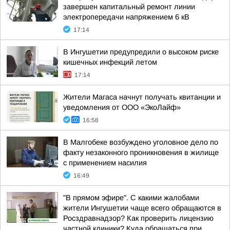
завершен капитальный ремонт линии
электропередачи напряжением 6 кВ
17:14
В Ингушетии предупредили о высоком риске
кишечных инфекций летом
17:14
Жители Магаса начнут получать квитанции и
уведомления от ООО «ЭкоЛайф»
16:58
В Малгобеке возбуждено уголовное дело по
факту незаконного проникновения в жилище
с применением насилия
16:49
"В прямом эфире". С какими жалобами
жители Ингушетии чаще всего обращаются в
Росздравнадзор? Как проверить лицензию
частной клиники? Куда обращаться при