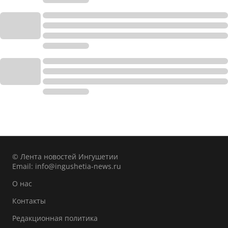
© Лента новостей Ингушетии
Email:
info@ingushetia-news.ru
О нас
Контакты
Редакционная политика