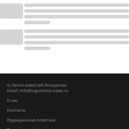
© Лента новостей Ингушетии
Email:
info@ingushetia-news.ru
О нас
Контакты
Редакционная политика