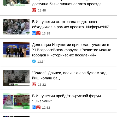
доступна безналичная оплата проезда
13:48
В Ингушетии стартовала подготовка
обходчиков в рамках проекта "ИнформУИК"
13:38
Делегация Ингушетии принимает участие в
XI Всероссийском форуме «Развитие малых
городов и исторических поселений»
13:34
"Эздел". Даьнеи, воаи юкъера бувзам хад
йиш йолаш бац
13:22
В Ингушетии пройдёт окружной форум
"Юнармии"
12:52