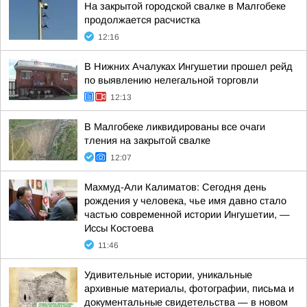
На закрытой городской свалке в Малгобеке
продолжается расчистка
12:16
В Нижних Ачалуках Ингушетии прошел рейд
по выявлению нелегальной торговли
12:13
В Малгобеке ликвидированы все очаги
тления на закрытой свалке
12:07
Махмуд-Али Калиматов: Сегодня день
рождения у человека, чье имя давно стало
частью современной истории Ингушетии, —
Иссы Костоева
11:46
Удивительные истории, уникальные
архивные материалы, фотографии, письма и
документальные свидетельства — в новом