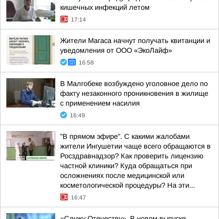
кишечных инфекций летом
17:14
Жители Магаса начнут получать квитанции и
уведомления от ООО «ЭкоЛайф»
16:58
В Малгобеке возбуждено уголовное дело по
факту незаконного проникновения в жилище
с применением насилия
16:49
"В прямом эфире". С какими жалобами
жители Ингушетии чаще всего обращаются в
Росздравнадзор? Как проверить лицензию
частной клиники? Куда обращаться при
осложнениях после медицинской или
косметологической процедуры? На эти...
16:47
«Служу Отечеству». В новом выпуске