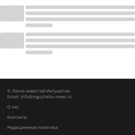
© Лента новостей Ингушетии
Email:
info@ingushetia-news.ru
О нас
Контакты
Редакционная политика