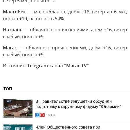
ветер 5 м/с, ночью +12.
Малгобек
— малооблачно, днём +18, ветер до 6 м/с,
ночью +10, влажность 54%.
Назрань
— облачно с прояснениями, днём +16, ветер
слабый, ночью +9.
Магас
— облачно с прояснениями, днём +16, ветер
слабый, ночью +9.
Источник:
Telegram-канал "Магас TV"
ТОП
В Правительстве Ингушетии обсудили
подготовку к окружному форуму "Юнармии"
19:09
Член Общественного совета при