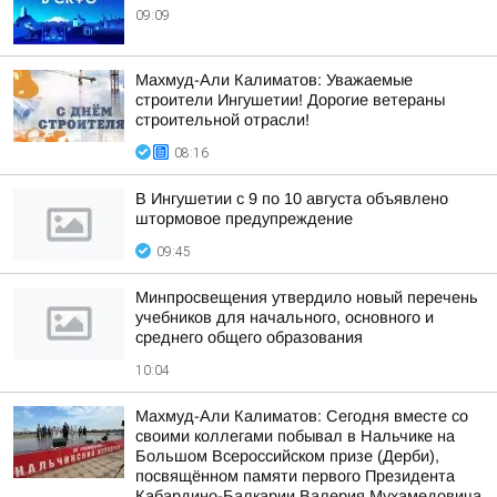
09:09
Махмуд-Али Калиматов: Уважаемые
строители Ингушетии! Дорогие ветераны
строительной отрасли!
08:16
В Ингушетии с 9 по 10 августа объявлено
штормовое предупреждение
09:45
Минпросвещения утвердило новый перечень
учебников для начального, основного и
среднего общего образования
10:04
Махмуд-Али Калиматов: Сегодня вместе со
своими коллегами побывал в Нальчике на
Большом Всероссийском призе (Дерби),
посвящённом памяти первого Президента
Кабардино-Балкарии Валерия Мухамедовича