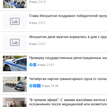
Вчера, 23:15
Глава Ингушетии поздравил победителей прог
Вчера, 23:21
Ингушетии двое мужчин ворвались в дом с ору
Вчера, 23:21
Проверку государственных регистрационных зн
Вчера, 23:51
Четвёртая партия гуманитарного груза от поли
Вчера, 18:58
"В прямом эфире". С какими жалобами жители 
осложнениях после медицинской или косметоло