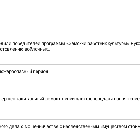
елили победителей программы «Земский работник культуры» Рук
готовлению войлочных...
пожароопасный период
авершен капитальный ремонт линии электропередачи напряжение
ного дела о мошенничестве с наследственным имуществом стоим