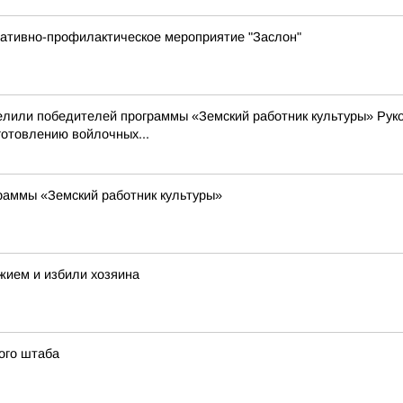
ративно-профилактическое мероприятие "Заслон"
делили победителей программы «Земский работник культуры» Рук
готовлению войлочных...
раммы «Земский работник культуры»
жием и избили хозяина
ого штаба