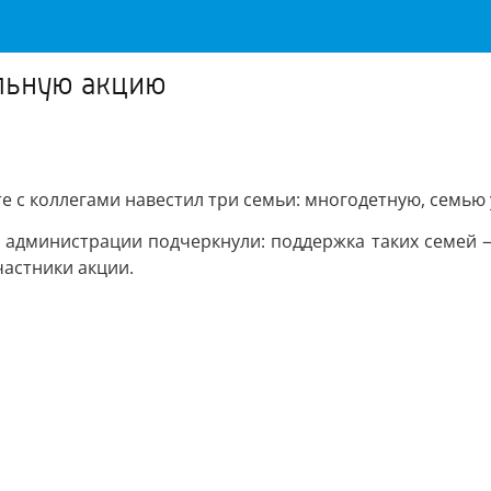
ельную акцию
 с коллегами навестил три семьи: многодетную, семью у
 администрации подчеркнули: поддержка таких семей —
частники акции.