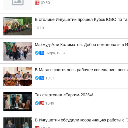
09:50
В столице Ингушетии прошел Кубок ЮВО по та
10:10
Махмуд-Али Калиматов: Добро пожаловать в 
Вчера, 19:37
В Магасе состоялось рабочее совещание, посв
10:51
Так стартовал «Таргим-2026»!
10:49
В Ингушетии обсудили координацию работы с