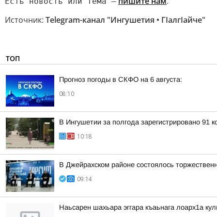
пишите нам
.
Есть новость или тема —
Источник:
Telegram-канал "Ингушетия • ГIалгIайче"
ТОП
Прогноз погоды в СКФО на 6 августа:
08:10
В Ингушетии за полгода зарегистрировано 91 
10:18
В Джейрахском районе состоялось торжествен
09:14
Наьсарен шахьара эггара къаьнага лоарх1а ку