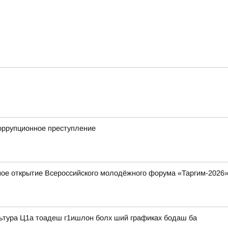
коррупционное преступление
ное открытие Всероссийского молодёжного форума «Таргим-2026
льтура Ц1а тоадеш г1ишлон болх ший графиках бодаш ба