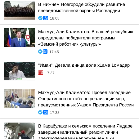
В Нижнем Новгороде обсудили развитие
вневедомственной охраны Росгвардии
18:08
Махмуд-Али Калиматов: В нашей республике
определены победители программы
«Земский работник культуры»
17:45
"Иман". Дезала динца дола х1ама 1омадар
17:37
Махмуд-Али Калиматов: Провел заседание
Оперативного штаба по реализации мер,
предусмотренных Указом Президента России
17:33
В Карабулаке и сельском поселении Яндаре
завершен капитальный ремонт линии
электропередачи напряжением 6 кВ