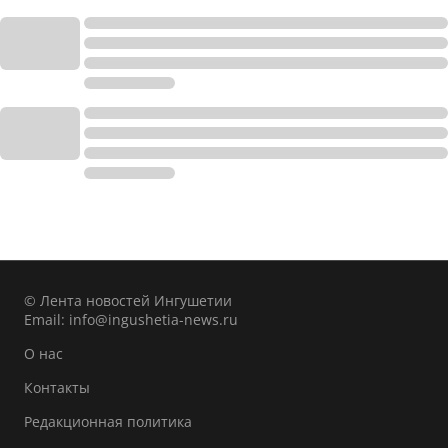
© Лента новостей Ингушетии
Email:
info@ingushetia-news.ru
О нас
Контакты
Редакционная политика