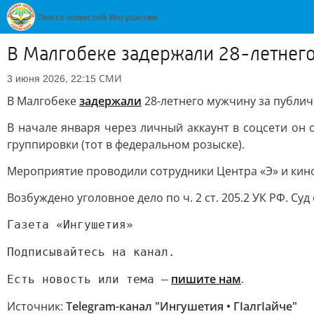
В Малгобеке задержали 28-летнег
СМИ
3 июня 2026, 22:15
В Малгобеке
задержали
28-летнего мужчину за публич
В начале января через личный аккаунт в соцсети он
группировки (тот в федеральном розыске).
Мероприятие проводили сотрудники Центра «Э» и кин
Возбуждено уголовное дело по ч. 2 ст. 205.2 УК РФ. С
Газета «Ингушетия»
Подписывайтесь на канал.
пишите нам
.
Есть новость или тема —
Источник:
Telegram-канал "Ингушетия • ГIалгIайче"