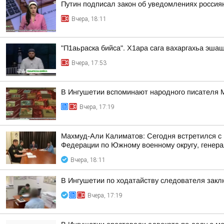
Путин подписал закон об уведомлениях россия
Вчера, 18:11
"П1аьраска бийса". Х1ара сага вахаргахьа эша
Вчера, 17:53
В Ингушетии вспоминают народного писателя
Вчера, 17:19
Махмуд-Али Калиматов: Сегодня встретился с
Федерации по Южному военному округу, генера
Вчера, 18:11
В Ингушетии по ходатайству следователя закл
Вчера, 17:19