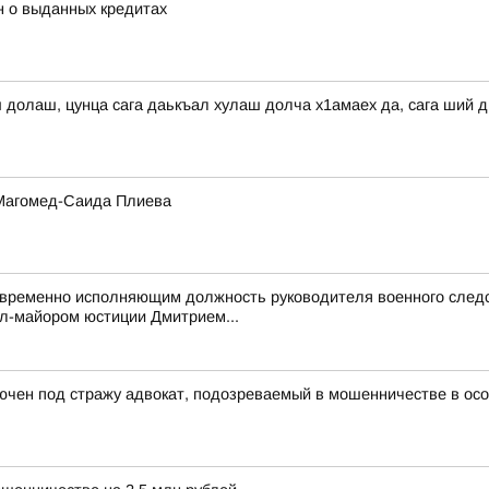
н о выданных кредитах
ш долаш, цунца сага даькъал хулаш долча х1амаех да, сага ший 
 Магомед-Саида Плиева
 временно исполняющим должность руководителя военного следс
л-майором юстиции Дмитрием...
ючен под стражу адвокат, подозреваемый в мошенничестве в ос