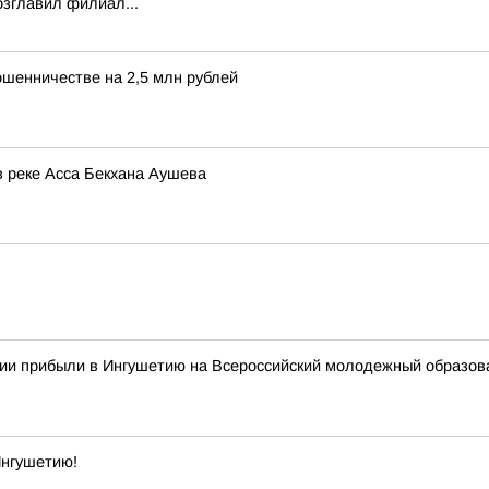
зглавил филиал...
ошенничестве на 2,5 млн рублей
в реке Асса Бекхана Аушева
сии прибыли в Ингушетию на Всероссийский молодежный образо
Ингушетию!