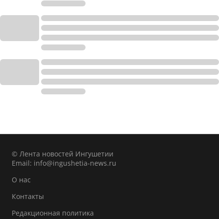
© Лента новостей Ингушетии
Email:
info@ingushetia-news.ru
О нас
Контакты
Редакционная политика