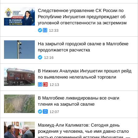
Следственное управление СК России по
Республике Ингушетия предупреждает об
уголовной ответственности за экстремизм
12:33
На закрытой городской свалке в Малгобеке
продолжается расчистка
12:16
В Нижних Ачалуках Ингушетии прошел рейд
по выявлению нелегальной торговли
12:13
В Малгобеке ликвидированы все очаги
тления на закрытой свалке
12:07
Махмуд-Али Калиматов: Сегодня день
рождения у человека, чье имя давно стало
частью современной истории Ингушетии, —