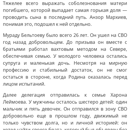
Тяжелее всего выражать соболезнования матери
погибшего, которой выпадает самая горькая доля —
проводить сына в последний путь. Анзор Мархиев,
понимая это, подошел к ней отдельно.
Мураду Бельтоеву было всего 26 лет. Он ушел на СВО
год назад добровольцем. До призыва он вместе с
братьями работал вахтовым методом на Севере,
обеспечивая семью. У молодого человека остались
супруга и маленькая дочь. Несмотря на мирную
профессию и стабильный достаток, он не смог
остаться в стороне, когда Родина оказалась перед
лицом испытаний.
Далее делегация отправилась к семье Харона
Леймоева. У мужчины осталось шестеро детей: один
мальчик и пять девочек. Он отправился в зону СВО
добровольно еще в прошлом году, движимый не
только чувством долга, но и личной историей: он
хотел найти своего брата, который был объявлен без