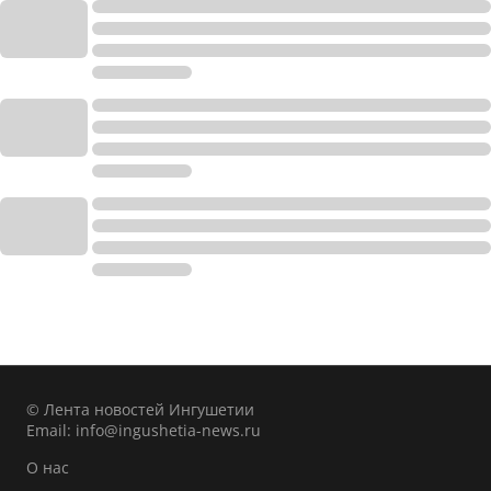
© Лента новостей Ингушетии
Email:
info@ingushetia-news.ru
О нас