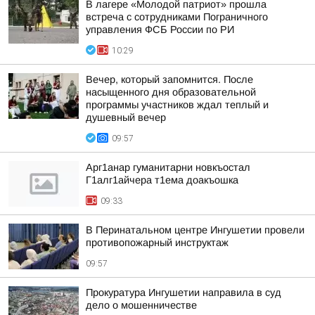
В лагере «Молодой патриот» прошла
встреча с сотрудниками Пограничного
управления ФСБ России по РИ
10:29
Вечер, который запомнится. После
насыщенного дня образовательной
программы участников ждал теплый и
душевный вечер
09:57
Арг1анар гуманитарни новкъостал
Г1алг1айчера т1ема доакъошка
09:33
В Перинатальном центре Ингушетии провели
противопожарный инструктаж
09:57
Прокуратура Ингушетии направила в суд
дело о мошенничестве