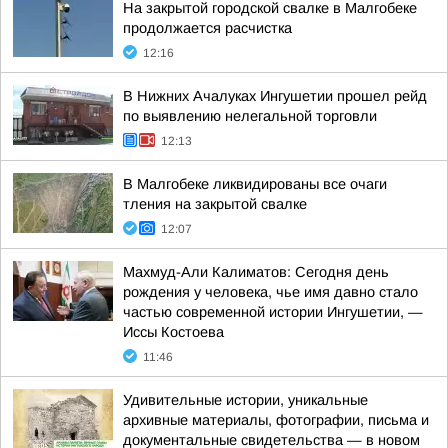
На закрытой городской свалке в Малгобеке
продолжается расчистка
12:16
В Нижних Ачалуках Ингушетии прошел рейд
по выявлению нелегальной торговли
12:13
В Малгобеке ликвидированы все очаги
тления на закрытой свалке
12:07
Махмуд-Али Калиматов: Сегодня день
рождения у человека, чье имя давно стало
частью современной истории Ингушетии, —
Иссы Костоева
11:46
Удивительные истории, уникальные
архивные материалы, фотографии, письма и
документальные свидетельства — в новом