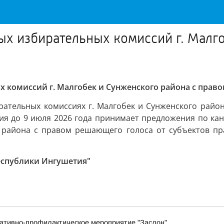
ых избирательных комиссий г. Малго
 комиссий г. Малгобек и Сунженского района с прав
рательных комиссиях г. Малгобек и Сунженского рай
тия до 9 июля 2026 года принимает предложения по ка
 района с правом решающего голоса от субъектов пра
еспублики Ингушетия"
ративно-профилактическое мероприятие "Заслон"