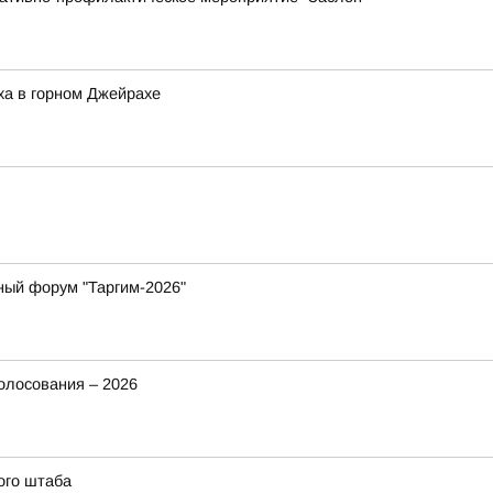
ха в горном Джейрахе
ный форум "Таргим-2026"
олосования – 2026
ого штаба