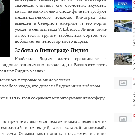
садоводы считают его столовым, вкусовые
качества мякоти явно специфичны и требуют
индивидуального подхода. Виноград был
выведен в Северной Америке, и его корни
уходят в сеянцы вида V. Labrusca. Лидия также
относится к группе изабельных сортов, что
добавляет ей неповторимого шарма.
Забота о Винограде Лидия
Изабелла Лидия часто сравнивают с
 видовые отличия вполне очевидны. Важно отметить
раняют Лидию в садах:
переносит суровые зимние условия.
 особого ухода, что делает её идеальным выбором
с и запах ягод сохраняет неповторимую атмосферу
я по-прежнему является незаменимым элементом их
технологий и селекций, этот «старый знакомый»
и вкуса. Отзывы дают понять, что даже если Лидия