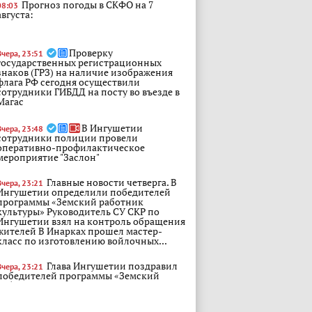
Прогноз погоды в СКФО на 7
08:03
августа:
Проверку
Вчера, 23:51
государственных регистрационных
знаков (ГРЗ) на наличие изображения
флага РФ сегодня осуществили
сотрудники ГИБДД на посту во въезде в
Магас
В Ингушетии
Вчера, 23:48
сотрудники полиции провели
оперативно-профилактическое
мероприятие "Заслон"
Главные новости четверга. В
Вчера, 23:21
Ингушетии определили победителей
программы «Земский работник
культуры» Руководитель СУ СКР по
Ингушетии взял на контроль обращения
жителей В Инарках прошел мастер-
класс по изготовлению войлочных...
Глава Ингушетии поздравил
Вчера, 23:21
победителей программы «Земский
работник культуры»