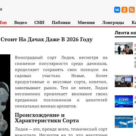
Топ
Видео
СМИ
Паблики
Мнения
Лонгриды
К
Лента н
Стоит На Дачах Даже В 2026 Году
Виноградный сорт Лидия, несмотря на
снижение популярности среди дачников,
продолжает сохранять свои позиции на
садовых участках. Новые, более
продуктивные и вкусовые сорта, конечно,
завоевывают рынок. Тем не менее, Лидия
несомненно привлекает внимание своих
преданных поклонников и ценителей
уникальных винных ароматов.
Происхождение и
Характеристики Сорта
Лидия — это, прежде всего, технический сорт
винограда. Несмотря на то, что некоторые