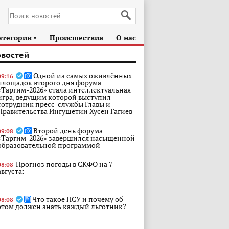
атегории
Происшествия
О нас
►
овостей
Одной из самых оживлённых
09:16
площадок второго дня форума
«Таргим-2026» стала интеллектуальная
игра, ведущим которой выступил
сотрудник пресс-службы Главы и
Правительства Ингушетии Хусен Гагиев
Второй день форума
09:08
«Таргим-2026» завершился насыщенной
образовательной программой
Прогноз погоды в СКФО на 7
08:08
августа:
Что такое НСУ и почему об
08:08
этом должен знать каждый льготник?