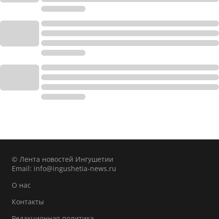
© Лента новостей Ингушетии
Email:
info@ingushetia-news.ru
О нас
Контакты
Редакционная политика