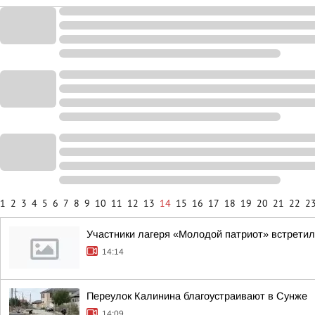
1
2
3
4
5
6
7
8
9
10
11
12
13
14
15
16
17
18
19
20
21
22
2
Участники лагеря «Молодой патриот» встретил
14:14
Переулок Калинина благоустраивают в Сунже
14:09