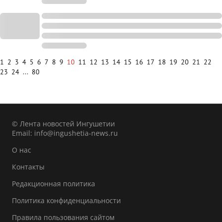
1
2
3
4
5
6
7
8
9
10
11
12
13
14
15
16
17
18
19
20
21
22
23
24
...
80
© Лента новостей Ингушетии
Email:
info@ingushetia-news.ru
О нас
Контакты
Редакционная политика
Политика конфиденциальности
Правила пользования сайтом