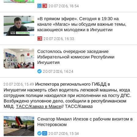
20.07.2026, 18:54
«В прямом эфире». Сегодня в 19:30 на
канале «Магас» мы обсудим важные темы,
касающиеся молодежи в Ингушетии
20.07.2026, 16:33
Состоялось очередное заседание
Избирательной комиссии Республики
Ингушетия
20.07.2026, 16:24
Инспектора регионального ГИБДД в
20.07.2026, 15:49
Ингушетии насмерть сбил водитель легковой машины, когда
сотрудник полиции находился при исполнении на посту ДПС.
Возбуждено уголовное дело, сообщили в республиканском
МВД.
ТАСС/Кавказ в Максе
//
ТАСС/Кавказ
Сенатор Микаил Илезов с рабочим визитом в
Нестеровском
20.07.2026, 15:34