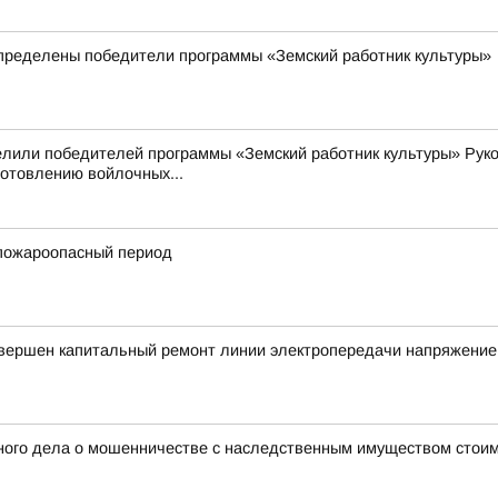
пределены победители программы «Земский работник культуры»
елили победителей программы «Земский работник культуры» Рук
готовлению войлочных...
пожароопасный период
авершен капитальный ремонт линии электропередачи напряжение
ного дела о мошенничестве с наследственным имуществом стоим