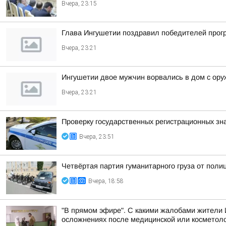
Вчера, 23:15
Глава Ингушетии поздравил победителей прог
Вчера, 23:21
Ингушетии двое мужчин ворвались в дом с ору
Вчера, 23:21
Проверку государственных регистрационных зн
Вчера, 23:51
Четвёртая партия гуманитарного груза от поли
Вчера, 18:58
"В прямом эфире". С какими жалобами жители 
осложнениях после медицинской или косметоло