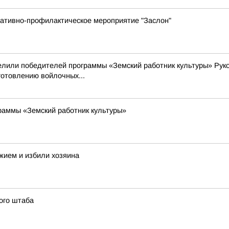
ративно-профилактическое мероприятие "Заслон"
делили победителей программы «Земский работник культуры» Рук
готовлению войлочных...
раммы «Земский работник культуры»
жием и избили хозяина
ого штаба