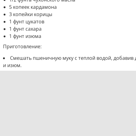
5 копеек кардамона
3 копейки корицы
1 фунт цукатов
1 фунт сахара
1 фунт изюма
Приготовление:
Смешать пшеничную муку с теплой водой, добавив д
и изюм.
К хорошо замешанному тесту оставить под полотен
Утром вновь вымесить, разделить на три части, сфо
Когда тесто поднимется, смазать смесью из двух яиц
Кулич из книги «Образцовая кухня» (1892 г.)
Ингредиенты:
1 бутылка молока
2.5 фунта муки
1/8 фунта сухих дрожжей