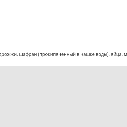
рожжи, шафран (прокипячённый в чашке воды), яйца, м
цем на ночь для подъема.
рмировать куличи и оставить на расстойку.
 с молоком и поставить в печь.