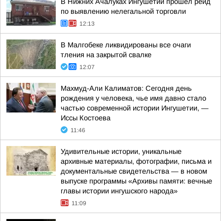
В Нижних Ачалуках Ингушетии прошел рейд
по выявлению нелегальной торговли
12:13
В Малгобеке ликвидированы все очаги
тления на закрытой свалке
12:07
Махмуд-Али Калиматов: Сегодня день
рождения у человека, чье имя давно стало
частью современной истории Ингушетии, —
Иссы Костоева
11:46
Удивительные истории, уникальные
архивные материалы, фотографии, письма и
документальные свидетельства — в новом
выпуске программы «Архивы памяти: вечные
главы истории ингушского народа»
11:09