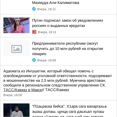
Махмуда-Али Калиматова
Вчера, 18:11
Путин подписал закон об уведомлениях
россиян о выданных кредитах
Вчера, 18:11
Предприниматели республики смогут
получить до 10 млн рублей на открытие
пекарен
Вчера, 18:06
Адвоката из Ингушетии, который обещал помочь с
освобождением от уголовной ответственности, подозревают
в мошенничестве на 2,5 млн рублей. Мужчина арестован,
сообщили в региональном следственном управлении СК.
ТАСС/Кавказ в Максе
//
ТАСС/Кавказ
Вчера, 18:00
"П1аьраска бийса". Х1ара сага вахаргахьа
эшаш долаш, цунца сага даькъал хулаш
долча х1амаех да, сага ший дин довзар