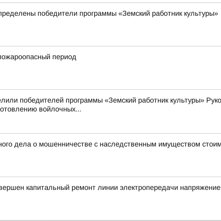
пределены победители программы «Земский работник культуры»
пожароопасный период
елили победителей программы «Земский работник культуры» Рук
готовлению войлочных...
ного дела о мошенничестве с наследственным имуществом стоим
авершен капитальный ремонт линии электропередачи напряжение