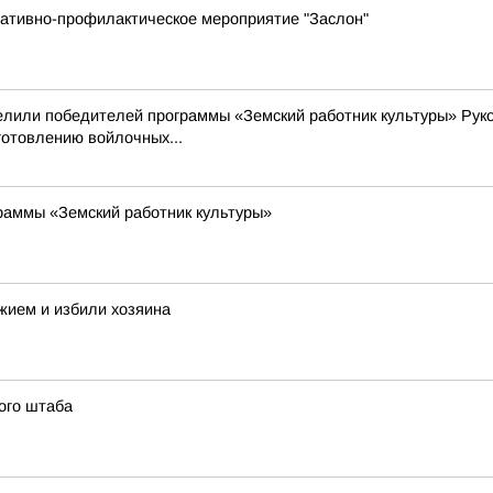
ративно-профилактическое мероприятие "Заслон"
делили победителей программы «Земский работник культуры» Рук
готовлению войлочных...
раммы «Земский работник культуры»
жием и избили хозяина
ого штаба