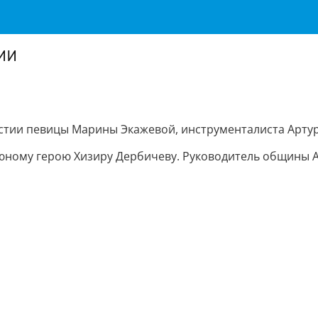
ии
стии певицы Марины Экажевой, инструменталиста Артур
юному герою Хизиру Дербичеву. Руководитель общины Аю